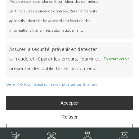
Mettre en correspondance et combiner des données à
partir d’autres sources de données, Relier différents
appareils, Identifier les appareils en fonction des
informations transmises automatiquement.
Assurer la sécurité, prévenir et détecter
Z.I. BOIS L’ABBESSE
FR 68660 LIEPVRE
la fraude et réparer les erreurs, Fournir et
Toujours activé
+33 3 89 58 45 45
présenter des publicités et du contenu.
Gérer 415 fournisseurs
En savoir plus sur ces finalités
SERVICE CLIENT
Accepter
DEVIS PARTICULIER
À PROPOS
BOITE A OUTILS
Refuser
BLOG
SOLUTIONS
LEXIQUE
Gérer les options
CONCEPT
LÉGAL