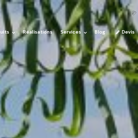
uits
Réalisations
Services
Blog
Devis