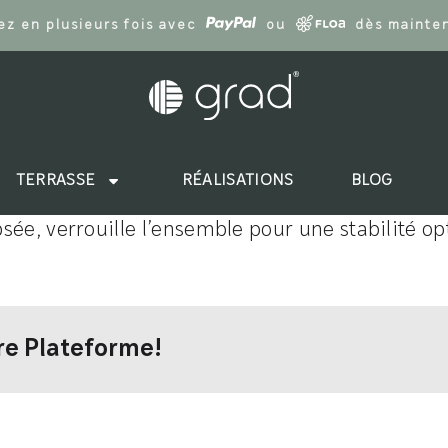
ez en plusieurs fois avec
ou
dès mainte
TERRASSE
RÉALISATIONS
BLOG
ipsée, verrouille l’ensemble pour une stabilité op
tre Plateforme!