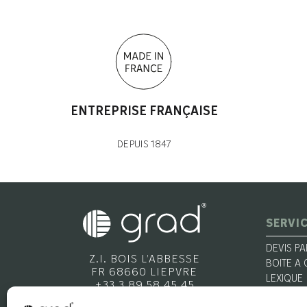
ENTREPRISE FRANÇAISE
DEPUIS 1847
SERVIC
DEVIS PA
Z.I. BOIS L’ABBESSE
BOITE A 
FR 68660 LIEPVRE
LEXIQUE
+33 3 89 58 45 45