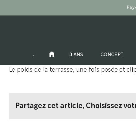
Passer
Pay
au
contenu
.
3 ANS
CONCEPT
Le poids de la terrasse, une fois posée et cl
Partagez cet article, Choisissez vo