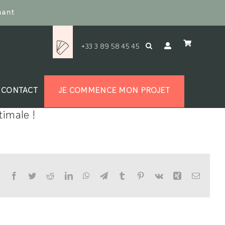
nant
+33 3 89 58 45 45
CONTACT
JE COMMENCE MON PROJET
timale !
Facebook
Twitter
Reddit
LinkedIn
WhatsApp
Telegram
Tumblr
Pinterest
Vk
Xing
Email