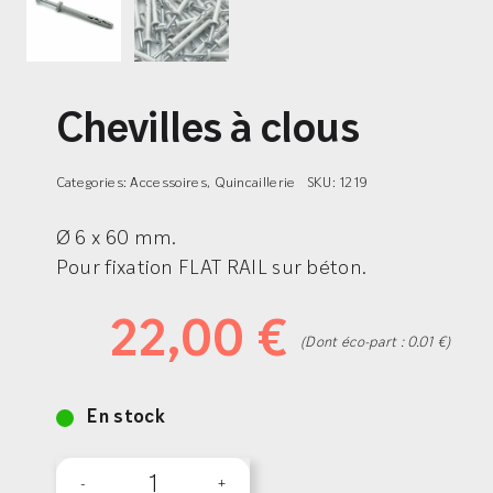
Chevilles à clous
Categories:
Accessoires
,
Quincaillerie
SKU:
1219
Ø 6 x 60 mm.
Pour fixation FLAT RAIL sur béton.
22,00
€
(Dont éco-part : 0.01 €)
En stock