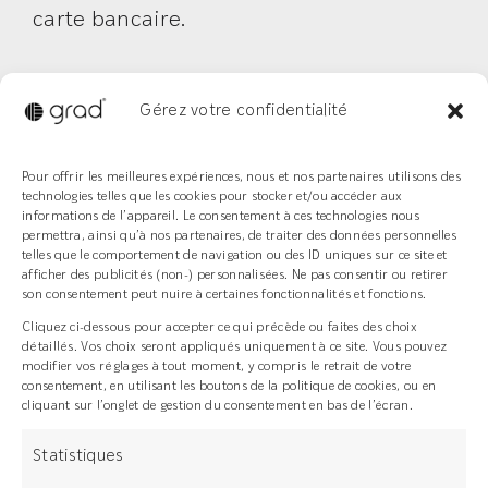
carte bancaire.
*Un crédit vous engage et doit être
Gérez votre confidentialité
remboursé. Vérifiez vos capacités de
remboursement avant de vous engager.
Pour offrir les meilleures expériences, nous et nos partenaires utilisons des
technologies telles que les cookies pour stocker et/ou accéder aux
informations de l’appareil. Le consentement à ces technologies nous
permettra, ainsi qu’à nos partenaires, de traiter des données personnelles
Crédit amortissable à partir de 200 €. Sous réserve
telles que le comportement de navigation ou des ID uniques sur ce site et
d’acceptation par Floa. Vous disposez du délai légal de
afficher des publicités (non-) personnalisées. Ne pas consentir ou retirer
rétractation.
Consultez les conditions ici
son consentement peut nuire à certaines fonctionnalités et fonctions.
Cliquez ci-dessous pour accepter ce qui précède ou faites des choix
détaillés. Vos choix seront appliqués uniquement à ce site. Vous pouvez
modifier vos réglages à tout moment, y compris le retrait de votre
Le système Grad®
consentement, en utilisant les boutons de la politique de cookies, ou en
cliquant sur l’onglet de gestion du consentement en bas de l’écran.
Statistiques
Concept français