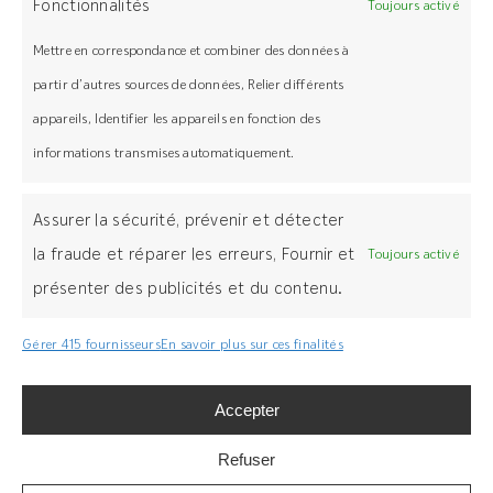
Fonctionnalités
Toujours activé
Navigation
Support technique
Mettre en correspondance et combiner des données à
Concept
FAQ
partir d’autres sources de données, Relier différents
appareils, Identifier les appareils en fonction des
informations transmises automatiquement.
Assurer la sécurité, prévenir et détecter
+ 33(0)3 89 58 45 45
la fraude et réparer les erreurs, Fournir et
Toujours activé
présenter des publicités et du contenu.
Z.I Bois l’Abbesse, 68660 Lièpvre
grad-system.com
Gérer 415 fournisseurs
En savoir plus sur ces finalités
Accepter
Refuser
Légal