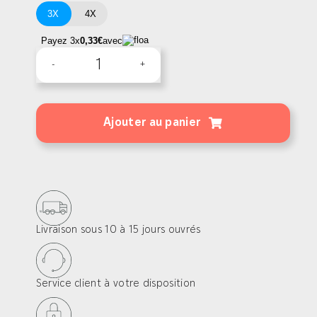
3X
4X
Payez 3x
0,33€
avec
quantité
de
Correcteur
Ajouter au panier
de
pente
TOP
LIFT
Livraison sous 10 à 15 jours ouvrés
Service client à votre disposition