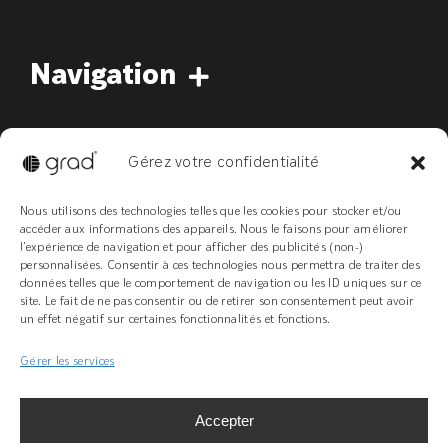
Enlèvement
Navigation
Support technique
Concept
FAQ
Gérez votre confidentialité
Nous utilisons des technologies telles que les cookies pour stocker et/ou
accéder aux informations des appareils. Nous le faisons pour améliorer
l’expérience de navigation et pour afficher des publicités (non-)
personnalisées. Consentir à ces technologies nous permettra de traiter des
+ 33(0)3 89 58 45 45
données telles que le comportement de navigation ou les ID uniques sur ce
site. Le fait de ne pas consentir ou de retirer son consentement peut avoir
Z.I Bois l’Abbesse, 68660 Lièpvre
un effet négatif sur certaines fonctionnalités et fonctions.
grad-system.com
Gérer les services
Accepter