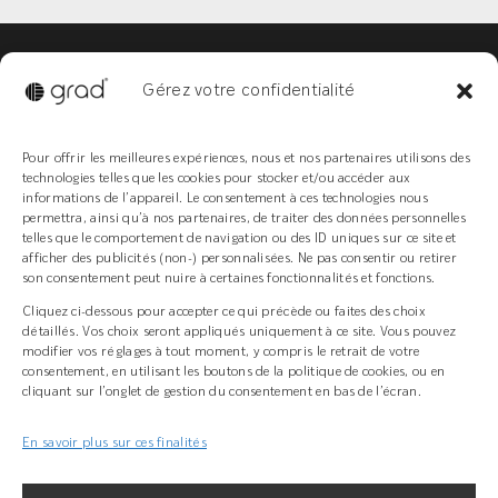
Livraison
Enlèvement
Gérez votre confidentialité
Navigation
Support technique
Pour offrir les meilleures expériences, nous et nos partenaires utilisons des
Concept
technologies telles que les cookies pour stocker et/ou accéder aux
FAQ
informations de l’appareil. Le consentement à ces technologies nous
permettra, ainsi qu’à nos partenaires, de traiter des données personnelles
telles que le comportement de navigation ou des ID uniques sur ce site et
afficher des publicités (non-) personnalisées. Ne pas consentir ou retirer
son consentement peut nuire à certaines fonctionnalités et fonctions.
Cliquez ci-dessous pour accepter ce qui précède ou faites des choix
détaillés. Vos choix seront appliqués uniquement à ce site. Vous pouvez
+ 33(0)3 89 58 45 45
modifier vos réglages à tout moment, y compris le retrait de votre
consentement, en utilisant les boutons de la politique de cookies, ou en
Z.I Bois l’Abbesse, 68660 Lièpvre
cliquant sur l’onglet de gestion du consentement en bas de l’écran.
grad-system.com
En savoir plus sur ces finalités