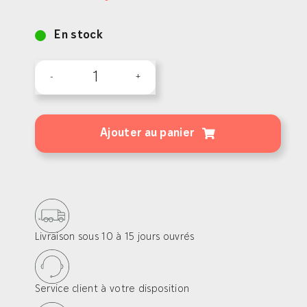
En stock
quantité
de
Flat
Ajouter au panier
rail
pour
lames
grès
cérame
Livraison sous 10 à 15 jours ouvrés
de
155,5mm
Service client à votre disposition