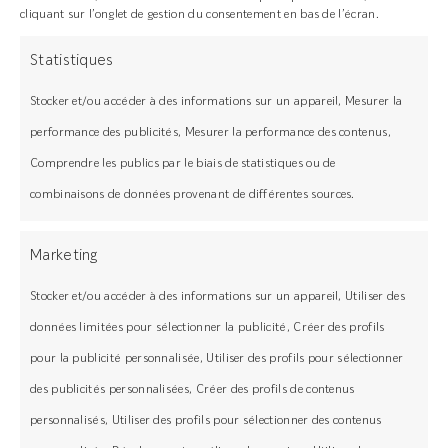
cliquant sur l’onglet de gestion du consentement en bas de l’écran.
Statistiques
Concept français
Stocker et/ou accéder à des informations sur un appareil, Mesurer la
Installation rapide, facile et résistant
performance des publicités, Mesurer la performance des contenus,
Comprendre les publics par le biais de statistiques ou de
Bois issu de forêts gérées
combinaisons de données provenant de différentes sources.
durablement
Marketing
Un résultat esthétique garanti
Stocker et/ou accéder à des informations sur un appareil, Utiliser des
Un service client réactif
données limitées pour sélectionner la publicité, Créer des profils
pour la publicité personnalisée, Utiliser des profils pour sélectionner
Services
des publicités personnalisées, Créer des profils de contenus
personnalisés, Utiliser des profils pour sélectionner des contenus
Financement