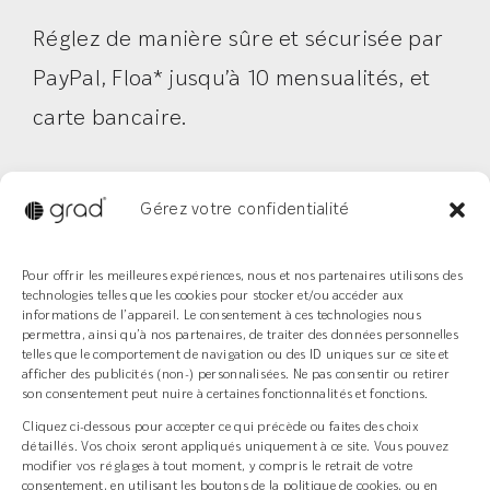
Réglez de manière sûre et sécurisée par
PayPal, Floa* jusqu’à 10 mensualités, et
carte bancaire.
*Un crédit vous engage et doit être
Gérez votre confidentialité
remboursé. Vérifiez vos capacités de
remboursement avant de vous engager.
Pour offrir les meilleures expériences, nous et nos partenaires utilisons des
technologies telles que les cookies pour stocker et/ou accéder aux
informations de l’appareil. Le consentement à ces technologies nous
permettra, ainsi qu’à nos partenaires, de traiter des données personnelles
Crédit amortissable à partir de 200 €. Sous réserve
telles que le comportement de navigation ou des ID uniques sur ce site et
d’acceptation par Floa. Vous disposez du délai légal de
afficher des publicités (non-) personnalisées. Ne pas consentir ou retirer
rétractation.
Consultez les conditions ici
son consentement peut nuire à certaines fonctionnalités et fonctions.
Cliquez ci-dessous pour accepter ce qui précède ou faites des choix
détaillés. Vos choix seront appliqués uniquement à ce site. Vous pouvez
modifier vos réglages à tout moment, y compris le retrait de votre
Le système Grad®
consentement, en utilisant les boutons de la politique de cookies, ou en