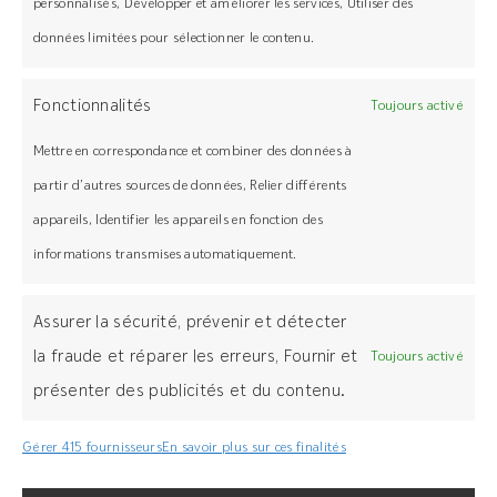
personnalisés, Développer et améliorer les services, Utiliser des
données limitées pour sélectionner le contenu.
Livraison
Enlèvement
Fonctionnalités
Toujours activé
Navigation
Support technique
Mettre en correspondance et combiner des données à
Concept
FAQ
partir d’autres sources de données, Relier différents
appareils, Identifier les appareils en fonction des
informations transmises automatiquement.
Assurer la sécurité, prévenir et détecter
+ 33(0)3 89 58 45 45
la fraude et réparer les erreurs, Fournir et
Toujours activé
présenter des publicités et du contenu.
Z.I Bois l’Abbesse, 68660 Lièpvre
grad-system.com
Gérer 415 fournisseurs
En savoir plus sur ces finalités