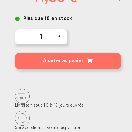
Plus que 18 en stock
quantité
de
Clés
Ajouter au panier
de
démontage
KEYS
pour
lames
Livraison sous 10 à 15 jours ouvrés
de
140/145/155mm
Service client à votre disposition