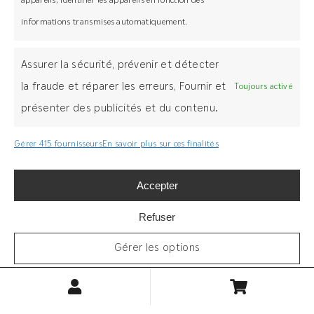
appareils, Identifier les appareils en fonction des
informations transmises automatiquement.
Assurer la sécurité, prévenir et détecter
+ 33(0)3 89 58 45 45
la fraude et réparer les erreurs, Fournir et
Toujours activé
présenter des publicités et du contenu.
Z.I Bois l’Abbesse, 68660 Lièpvre
grad-system.com
Gérer 415 fournisseurs
En savoir plus sur ces finalités
Accepter
Refuser
Légal
Gérer les options
Mentions légales
Tous droits réservés
MENTIONS LEGALES
Politique de confidentialité
Politique de confidentialité
©2025 Grad®