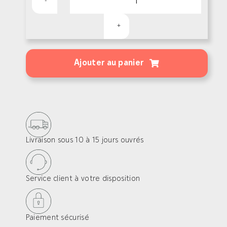
quantité
de
Moso®
Ajouter au panier
Bamboo
N-
durance
–
Lames
Livraison sous 10 à 15 jours ouvrés
terrasse
bois
Service client à votre disposition
Paiement sécurisé