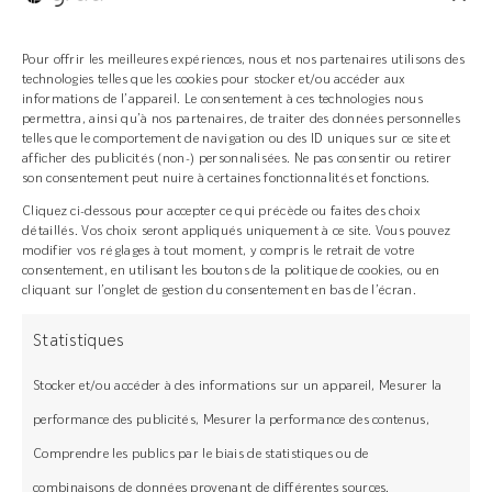
remboursé. Vérifiez vos capacités de
remboursement avant de vous engager.
Pour offrir les meilleures expériences, nous et nos partenaires utilisons des
technologies telles que les cookies pour stocker et/ou accéder aux
informations de l’appareil. Le consentement à ces technologies nous
permettra, ainsi qu’à nos partenaires, de traiter des données personnelles
Crédit amortissable à partir de 200 €. Sous réserve
telles que le comportement de navigation ou des ID uniques sur ce site et
d’acceptation par Floa. Vous disposez du délai légal de
afficher des publicités (non-) personnalisées. Ne pas consentir ou retirer
rétractation.
Consultez les conditions ici
son consentement peut nuire à certaines fonctionnalités et fonctions.
Cliquez ci-dessous pour accepter ce qui précède ou faites des choix
détaillés. Vos choix seront appliqués uniquement à ce site. Vous pouvez
modifier vos réglages à tout moment, y compris le retrait de votre
Le système Grad®
consentement, en utilisant les boutons de la politique de cookies, ou en
cliquant sur l’onglet de gestion du consentement en bas de l’écran.
Statistiques
Concept français
Stocker et/ou accéder à des informations sur un appareil, Mesurer la
Installation rapide, facile et résistant
performance des publicités, Mesurer la performance des contenus,
Comprendre les publics par le biais de statistiques ou de
Bois issu de forêts gérées
combinaisons de données provenant de différentes sources.