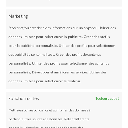
durablement
Marketing
Un résultat esthétique garanti
Stocker et/ou accéder à des informations sur un appareil, Utiliser des
Un service client réactif
données limitées pour sélectionner la publicité, Créer des profils
pour la publicité personnalisée, Utiliser des profils pour sélectionner
Services
des publicités personnalisées, Créer des profils de contenus
personnalisés, Utiliser des profils pour sélectionner des contenus
Financement
personnalisés, Développer et améliorer les services, Utiliser des
données limitées pour sélectionner le contenu.
Livraison
Enlèvement
Fonctionnalités
Toujours activé
Navigation
Support technique
Mettre en correspondance et combiner des données à
Concept
FAQ
partir d’autres sources de données, Relier différents