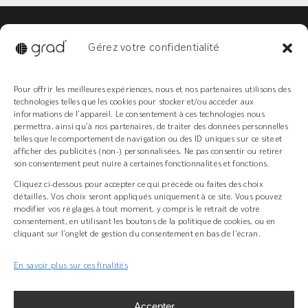
Livraison
Enlèvement
Gérez votre confidentialité
Navigation
Support technique
Pour offrir les meilleures expériences, nous et nos partenaires utilisons des
Concept
technologies telles que les cookies pour stocker et/ou accéder aux
FAQ
informations de l’appareil. Le consentement à ces technologies nous
permettra, ainsi qu’à nos partenaires, de traiter des données personnelles
telles que le comportement de navigation ou des ID uniques sur ce site et
afficher des publicités (non-) personnalisées. Ne pas consentir ou retirer
son consentement peut nuire à certaines fonctionnalités et fonctions.
Cliquez ci-dessous pour accepter ce qui précède ou faites des choix
détaillés. Vos choix seront appliqués uniquement à ce site. Vous pouvez
+ 33(0)3 89 58 45 45
modifier vos réglages à tout moment, y compris le retrait de votre
consentement, en utilisant les boutons de la politique de cookies, ou en
Z.I Bois l’Abbesse, 68660 Lièpvre
cliquant sur l’onglet de gestion du consentement en bas de l’écran.
grad-system.com
En savoir plus sur ces finalités
Accepter