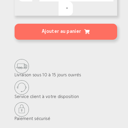
quantité
de
Nekko®
Ajouter au panier
Brun
–
Lames
terrasse
bois
Livraison sous 10 à 15 jours ouvrés
composite
Service client à votre disposition
Paiement sécurisé