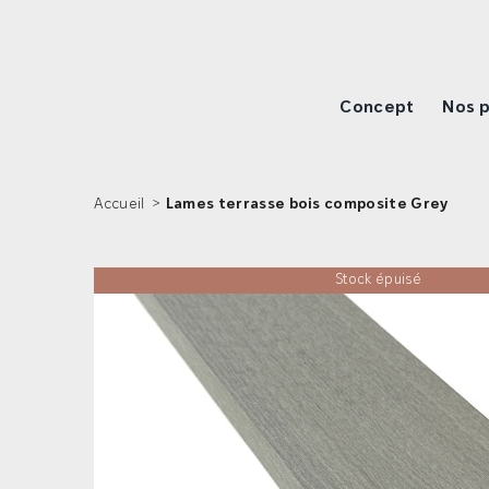
Passer
au
contenu
Concept
Nos p
Accueil
>
Lames terrasse bois composite Grey
Stock épuisé