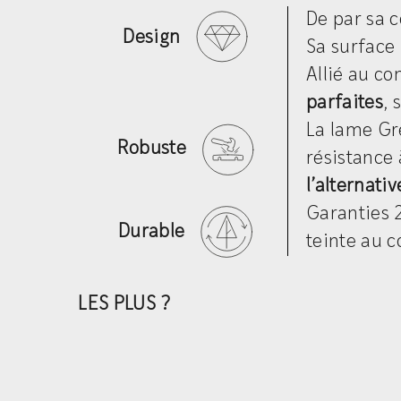
De par sa c
Design
Sa surface 
Allié au co
parfaites
, 
La lame Gr
Robuste
résistance 
l’alternati
Garanties 
Durable
teinte au c
LES PLUS ?