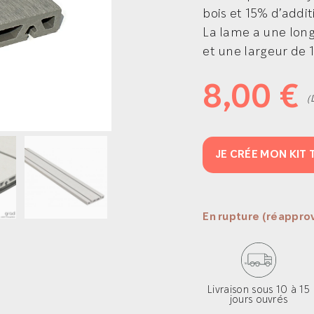
bois et 15% d’additi
La lame a une lon
et une largeur de 
8,00
€
(
JE CRÉE MON KIT
En rupture (réapprov
Livraison sous 10 à 15
jours ouvrés