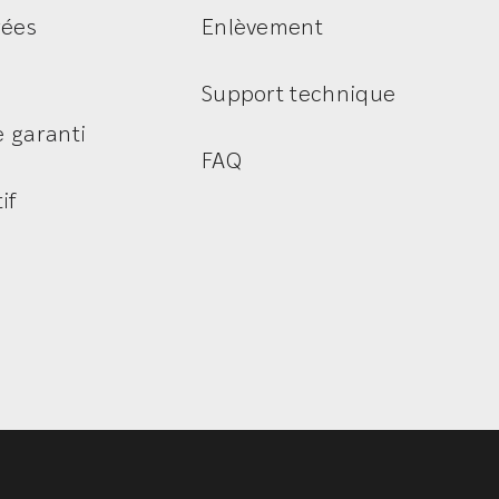
rées
Enlèvement
Support technique
e garanti
FAQ
if