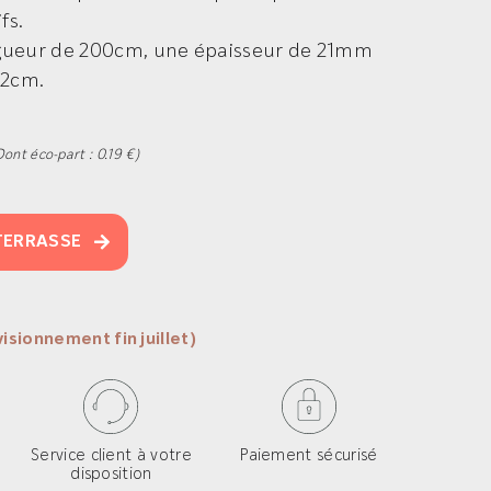
fs.
gueur de 200cm, une épaisseur de 21mm
12cm.
Dont éco-part : 0.19 €)
 TERRASSE
isionnement fin juillet)
Service client à votre
Paiement sécurisé
disposition