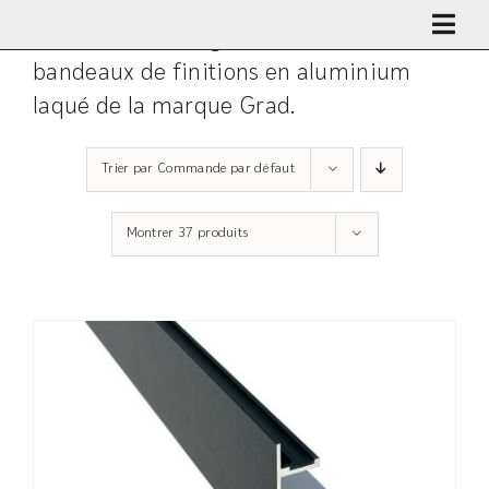
Passer
Pour un look design, choisissez des
au
bandeaux de finitions en aluminium
contenu
laqué de la marque Grad.
Trier par
Commande par défaut
Montrer
37 produits