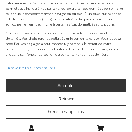
informations de l’appareil. Le consentement à ces technologies nous
Navigation
permettra, ainsi qu’à nos partenaires, de traiter des données personnelles
Support technique
telles que le comportement de navigation ou des ID uniques sur ce site et
afficher des publicités (non-) personnalisées. Ne pas consentir ou retirer
Concept
FAQ
son consentement peut nuire à certaines fonctionnalités et fonctions.
Cliquez ci-dessous pour accepter ce qui précède ou faites des choix
détaillés. Vos choix seront appliqués uniquement à ce site. Vous pouvez
modifier vos réglages à tout moment, y compris le retrait de votre
consentement, en utilisant les boutons de la politique de cookies, ou en
cliquant sur l’onglet de gestion du consentement en bas de l’écran.
+ 33(0)3 89 58 45 45
En savoir plus sur ces finalités
Z.I Bois l’Abbesse, 68660 Lièpvre
Accepter
grad-system.com
Refuser
Gérer les options
MENTIONS LEGALES
Politique de confidentialité