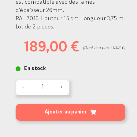
est compatible avec des lames
d’épaisseur 26mm.
RAL 7016. Hauteur 15 cm. Longueur 3,75 m.
Lot de 2 pièces.
189,00
€
(Dont éco-part : 0.02 €)
En stock
quantité
de
Bandeau
Ajouter au panier
aluminium
15