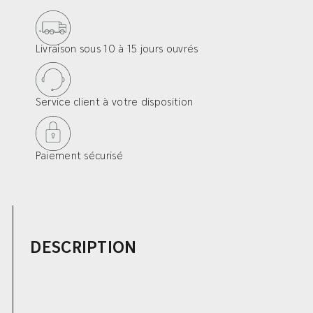
cm
–
Finition
Livraison sous 10 à 15 jours ouvrés
lames
de
Service client à votre disposition
terrasse
EP.
26mm
Paiement sécurisé
DESCRIPTION