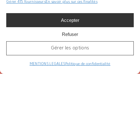
Gérer 415 fournisseurs
En savoir plus sur ces finalités
Découvrez toutes nos inspirations déco
sur nos réseaux sociaux !
Accepter
Refuser
NOTRE PAGE INSTAGRAM
Gérer les options
MENTIONS LEGALES
Politique de confidentialité
Vous avez aimé cet article ?
Partagez-le