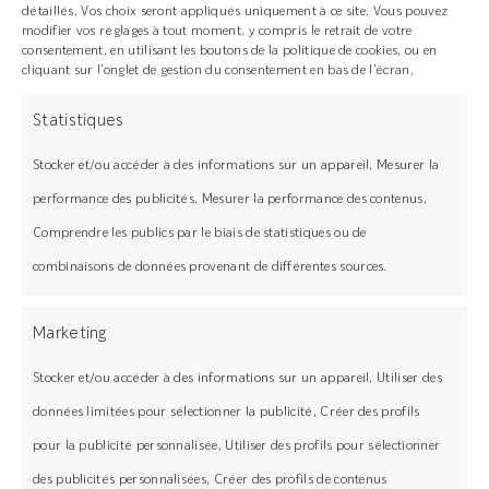
détaillés. Vos choix seront appliqués uniquement à ce site. Vous pouvez
Pour une approche écologique et
modifier vos réglages à tout moment, y compris le retrait de votre
élégante : pin thermo chauffé
consentement, en utilisant les boutons de la politique de cookies, ou en
cliquant sur l’onglet de gestion du consentement en bas de l’écran.
Pour des structures exposées à bas
coût : pin autoclave
Statistiques
Stocker et/ou accéder à des informations sur un appareil, Mesurer la
performance des publicités, Mesurer la performance des contenus,
Comprendre les publics par le biais de statistiques ou de
Besoin
combinaisons de données provenant de différentes sources.
d’accompagnement
?
Marketing
Stocker et/ou accéder à des informations sur un appareil, Utiliser des
Nos experts sont là pour vous guider dans
la réalisation de votre terrasse.
données limitées pour sélectionner la publicité, Créer des profils
Contactez-nous dès aujourd’hui pour un
pour la publicité personnalisée, Utiliser des profils pour sélectionner
projet 100% conforme aux réglementations
des publicités personnalisées, Créer des profils de contenus
!