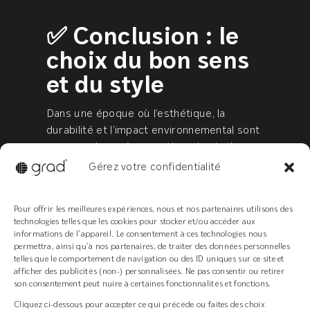
✅ Conclusion : le
choix du bon sens
et du style
Dans une époque où l’esthétique, la
durabilité et l’impact environnemental sont
au cœur des préoccupations, le pin thermo
chauffé tire son épingle du jeu.
Gérez votre confidentialité
Il est beau, naturel, sain, et se comporte
très bien en extérieur quand il est bien
Pour offrir les meilleures expériences, nous et nos partenaires utilisons des
positionné. Son prix légèrement supérieur
technologies telles que les cookies pour stocker et/ou accéder aux
est largement compensé par sa longévité,
informations de l’appareil. Le consentement à ces technologies nous
son absence d’entretien chimique et son
permettra, ainsi qu’à nos partenaires, de traiter des données personnelles
telles que le comportement de navigation ou des ID uniques sur ce site et
rendu haut de gamme.
afficher des publicités (non-) personnalisées. Ne pas consentir ou retirer
son consentement peut nuire à certaines fonctionnalités et fonctions.
👉 En résumé :
Cliquez ci-dessous pour accepter ce qui précède ou faites des choix