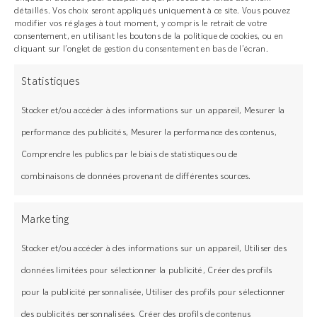
d’une piscine) :
Vous pouvez
détaillés. Vos choix seront appliqués uniquement à ce site. Vous pouvez
modifier vos réglages à tout moment, y compris le retrait de votre
facilement poser votre terrasse vous-
consentement, en utilisant les boutons de la politique de cookies, ou en
même grâce à notre système sur rails
cliquant sur l’onglet de gestion du consentement en bas de l’écran.
et clips, accompagné de nos guides et
plans de pose.
Statistiques
Terrasse de plus de 30 m², avec des
angles ou des découpes complexes :
Il
Stocker et/ou accéder à des informations sur un appareil, Mesurer la
est préférable de faire appel à l’un de
performance des publicités, Mesurer la performance des contenus,
nos professionnels pour garantir un
Comprendre les publics par le biais de statistiques ou de
travail soigné et une installation
combinaisons de données provenant de différentes sources.
durable.
Chez GRAD, nous vous fournissons non
Marketing
seulement un produit innovant, mais aussi le
soutien nécessaire pour faire de votre
Stocker et/ou accéder à des informations sur un appareil, Utiliser des
projet de terrasse une réussite, qu’il soit
données limitées pour sélectionner la publicité, Créer des profils
petit ou grand !
pour la publicité personnalisée, Utiliser des profils pour sélectionner
N’attendez plus et lancez-vous dans
des publicités personnalisées, Créer des profils de contenus