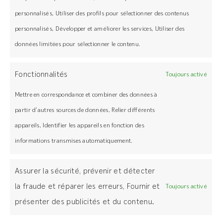
l’aventure de l’aménagement de votre
personnalisés, Utiliser des profils pour sélectionner des contenus
terrasse avec GRAD.
personnalisés, Développer et améliorer les services, Utiliser des
données limitées pour sélectionner le contenu.
Nos experts sont là pour vous guider dans
Fonctionnalités
Toujours activé
la réalisation de votre terrasse.
Mettre en correspondance et combiner des données à
Contactez-nous dès aujourd’hui pour un
projet 100% conforme aux réglementations
partir d’autres sources de données, Relier différents
!
appareils, Identifier les appareils en fonction des
informations transmises automatiquement.
JE REÇOIS MON DEVIS
GRATUIT
Assurer la sécurité, prévenir et détecter
la fraude et réparer les erreurs, Fournir et
Toujours activé
présenter des publicités et du contenu.