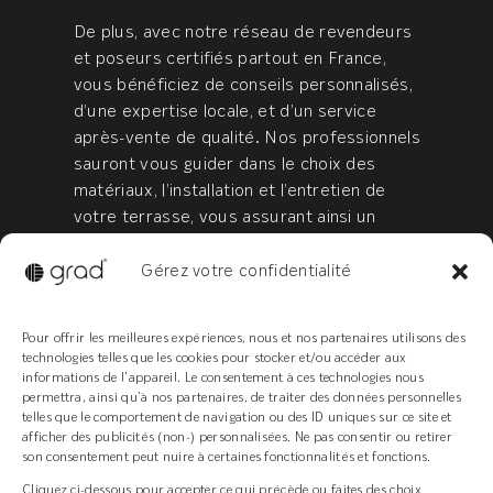
De plus, avec notre réseau de revendeurs
et poseurs certifiés partout en France,
vous bénéficiez de conseils personnalisés,
d’une expertise locale, et d’un service
après-vente de qualité. Nos professionnels
sauront vous guider dans le choix des
matériaux, l’installation et l’entretien de
votre terrasse, vous assurant ainsi un
résultat à la hauteur de vos attentes.
Gérez votre confidentialité
Pour offrir les meilleures expériences, nous et nos partenaires utilisons des
En résumé : à vous
technologies telles que les cookies pour stocker et/ou accéder aux
informations de l’appareil. Le consentement à ces technologies nous
de choisir !
permettra, ainsi qu’à nos partenaires, de traiter des données personnelles
telles que le comportement de navigation ou des ID uniques sur ce site et
afficher des publicités (non-) personnalisées. Ne pas consentir ou retirer
Terrasse de moins de 30 m², simple à
son consentement peut nuire à certaines fonctionnalités et fonctions.
poser (forme rectangulaire ou autour
Cliquez ci-dessous pour accepter ce qui précède ou faites des choix