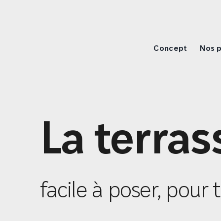
Passer
au
contenu
Concept
Nos p
La terrass
facile à poser, pour 