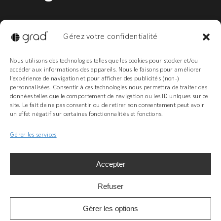
Concept
FAQ
Gérez votre confidentialité
Nous utilisons des technologies telles que les cookies pour stocker et/ou
accéder aux informations des appareils. Nous le faisons pour améliorer
l’expérience de navigation et pour afficher des publicités (non-)
personnalisées. Consentir à ces technologies nous permettra de traiter des
+ 33(0)3 89 58 45 45
données telles que le comportement de navigation ou les ID uniques sur ce
site. Le fait de ne pas consentir ou de retirer son consentement peut avoir
Z.I Bois l’Abbesse, 68660 Lièpvre
un effet négatif sur certaines fonctionnalités et fonctions.
grad-system.com
Gérer les services
Accepter
Refuser
Légal
Gérer les options