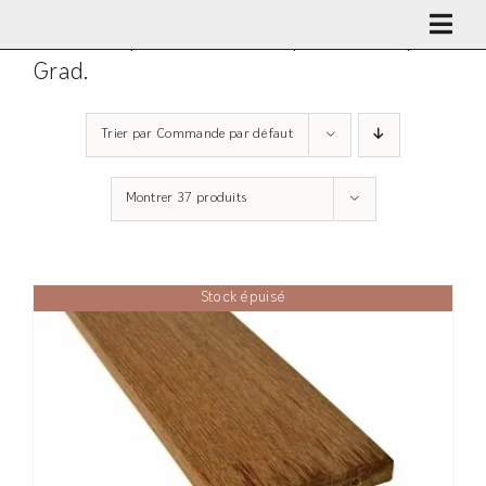
Passer
Lames clipsables en bois pour concept
au
Grad.
contenu
Trier par
Commande par défaut
Montrer
37 produits
Stock épuisé